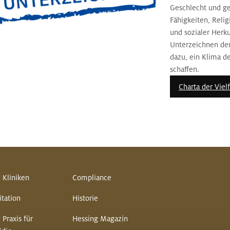
Geschlecht und ges
Fähigkeiten, Reli
und sozialer Herku
Unterzeichnen der 
dazu, ein Klima d
schaffen.
Charta der Vielf
 Kliniken
Compliance
itation
Historie
 Praxis für
Hessing Magazin