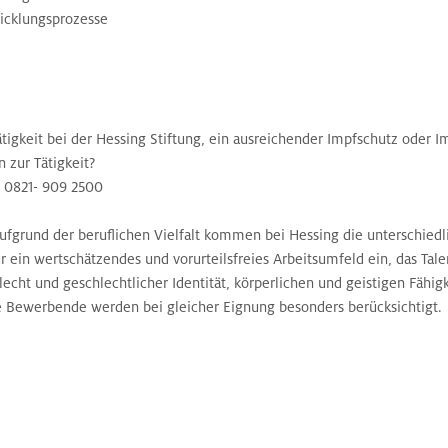
icklungsprozesse
Tätigkeit bei der Hessing Stiftung, ein ausreichender Impfschutz od
 zur Tätigkeit?
 0821- 909 2500
r aufgrund der beruflichen Vielfalt kommen bei Hessing die untersch
t für ein wertschätzendes und vorurteilsfreies Arbeitsumfeld ein, das Ta
hlecht und geschlechtlicher Identität, körperlichen und geistigen Fähi
e Bewerbende werden bei gleicher Eignung besonders berücksichtigt.