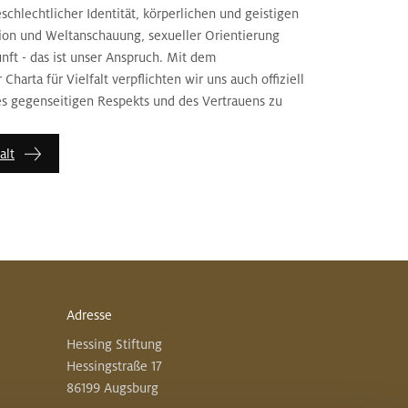
chlechtlicher Identität, körperlichen und geistigen
gion und Weltanschauung, sexueller Orientierung
nft - das ist unser Anspruch. Mit dem
Charta für Vielfalt verpflichten wir uns auch offiziell
es gegenseitigen Respekts und des Vertrauens zu
alt
Adresse
Hessing Stiftung
Hessingstraße 17
86199 Augsburg