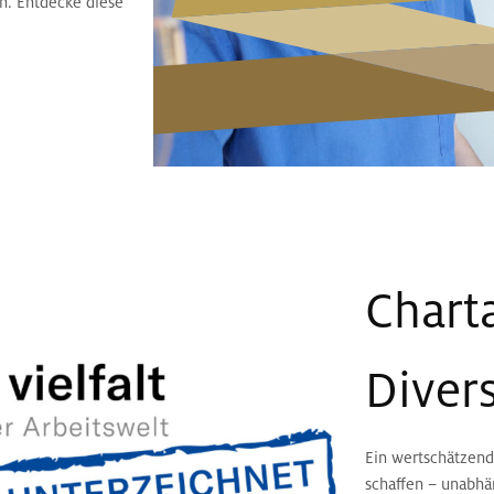
an. Entdecke diese
Charta
Divers
Ein wertschätzend
schaffen – unabhän