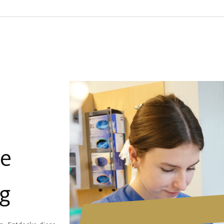
re
ng