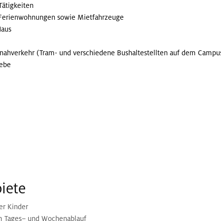
ätigkeiten
 Ferienwohnungen sowie Mietfahrzeuge
Haus
nahverkehr (Tram- und verschiedene Bushaltestellten auf dem Campu
iebe
iete
er Kinder
im Tages– und Wochenablauf