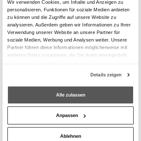
Wir verwenden Cookies, um Inhalte und Anzeigen zu
(Chefarzt Endoprothetik & Fußchirurgie)
personalisieren, Funktionen für soziale Medien anbieten
Wir freuen uns auf Ihre Bewerbung!
zu können und die Zugriffe auf unsere Website zu
analysieren. Außerdem geben wir Informationen zu Ihrer
Verwendung unserer Website an unsere Partner für
Jetzt online bewerben
soziale Medien, Werbung und Analysen weiter. Unsere
Partner führen diese Informationen möglicherweise mit
weiteren Daten zusammen, die Sie ihnen bereitgestellt
haben oder die sie im Rahmen Ihrer Nutzung der Dienste
gesammelt haben.
Details zeigen
We work with
6 third parties
who may receive and
process your information.
Alle zulassen
Anpassen
Ablehnen