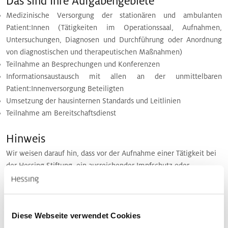
Das sind Ihre Aufgabengebiete
Medizinische Versorgung der stationären und ambulanten
Patient:Innen (Tätigkeiten im Operationssaal, Aufnahmen,
Untersuchungen, Diagnosen und Durchführung oder Anordnung
von diagnostischen und therapeutischen Maßnahmen)
Teilnahme an Besprechungen und Konferenzen
Informationsaustausch mit allen an der unmittelbaren
Patient:Innenversorgung Beteiligten
Umsetzung der hausinternen Standards und Leitlinien
Teilnahme am Bereitschaftsdienst
Hinweis
Wir weisen darauf hin, dass vor der Aufnahme einer Tätigkeit bei
der Hessing Stiftung, ein ausreichender Impfschutz oder
Immunität gegen Masern nachgewiesen werden muss.
Wir haben Ihr Interesse geweckt oder Sie haben Fragen zur
Tätigkeit?
Diese Webseite verwendet Cookies
Dann melden Sie sich gerne unter 0821 909 447 bei Dr. Jan Tomas