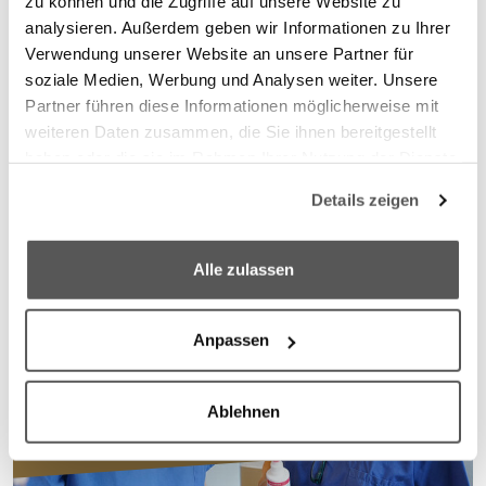
zu können und die Zugriffe auf unsere Website zu
analysieren. Außerdem geben wir Informationen zu Ihrer
Verwendung unserer Website an unsere Partner für
soziale Medien, Werbung und Analysen weiter. Unsere
Partner führen diese Informationen möglicherweise mit
weiteren Daten zusammen, die Sie ihnen bereitgestellt
haben oder die sie im Rahmen Ihrer Nutzung der Dienste
gesammelt haben.
Details zeigen
We work with
6 third parties
who may receive and
process your information.
Alle zulassen
Anpassen
Ablehnen