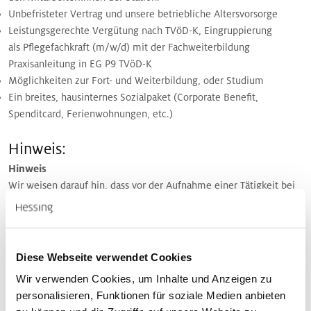
Unbefristeter Vertrag und unsere betriebliche Altersvorsorge
Leistungsgerechte Vergütung nach TVöD-K, Eingruppierung
als Pflegefachkraft (m/w/d) mit der Fachweiterbildung
Praxisanleitung in EG P9 TVöD-K
Möglichkeiten zur Fort- und Weiterbildung, oder Studium
Ein breites, hausinternes Sozialpaket (Corporate Benefit,
Spenditcard, Ferienwohnungen, etc.)
Hinweis:
Hinweis
Wir weisen darauf hin, dass vor der Aufnahme einer Tätigkeit bei
der Hessing Stiftung, ein ausreichender Impfschutz oder
Immunität gegen Masern nachgewiesen werden muss.
Bei Fragen zur Ausbildung wenden Sie sich gerne an Frau Nagel
(Referentin der Pflegedienstleitung) unter: 0821/90980828.
Diese Webseite verwendet Cookies
Wir freuen uns auf Ihre Bewerbung!
Wir verwenden Cookies, um Inhalte und Anzeigen zu
personalisieren, Funktionen für soziale Medien anbieten
Jetzt online bewerben