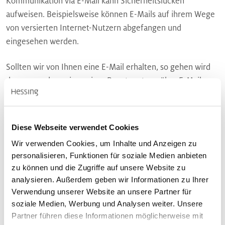
Kommunikation via E-Mail kann Sicherheitslücken
aufweisen. Beispielsweise können E-Mails auf ihrem Wege
von versierten Internet-Nutzern abgefangen und
eingesehen werden.
Sollten wir von Ihnen eine E-Mail erhalten, so gehen wird
davon aus, dass wir zu einer Beantwortung über E-Mail
berechtigt sind. Ansonsten müssen wir Sie ausdrücklich auf
eine andere Art der Kommunikation verweisen. Sicherer E-
Mail-Verkehr kann nur durch Verwendung einer
Diese Webseite verwendet Cookies
Verschlüsselungssoftware gewährleistet werden.
Wir verwenden Cookies, um Inhalte und Anzeigen zu
personalisieren, Funktionen für soziale Medien anbieten
Download
zu können und die Zugriffe auf unsere Website zu
analysieren. Außerdem geben wir Informationen zu Ihrer
Der Download von Dateien erfolgt auf eigene Gefahr. Die
Verwendung unserer Website an unsere Partner für
Hessing Stiftung haftet nicht für Schäden, die aus dem
soziale Medien, Werbung und Analysen weiter. Unsere
Download oder der Nutzung von Dateien aus dem
Partner führen diese Informationen möglicherweise mit