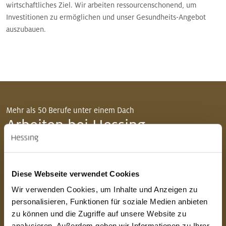
wirtschaftliches Ziel. Wir arbeiten ressourcenschonend, um
Investitionen zu ermöglichen und unser Gesundheits-Angebot
auszubauen.
Mehr als 50 Berufe unter einem Dach
Arbeiten bei Hessing
Mit mehr als 1.600 Mitarbeiterinnen und Mitarbeitern
gehört Hessing zu den größten Arbeitgebern in Augsburg.
Diese Webseite verwendet Cookies
Bei uns arbeiten Menschen aus den unterschiedlichsten
Wir verwenden Cookies, um Inhalte und Anzeigen zu
Berufsfeldern. In den Unternehmen der Hessing Stiftung
personalisieren, Funktionen für soziale Medien anbieten
erwarten Sie ein angenehmes Arbeitsumfeld, eine
zu können und die Zugriffe auf unsere Website zu
betriebliche Altersversorgung und ein breites hausinternes
analysieren. Außerdem geben wir Informationen zu Ihrer