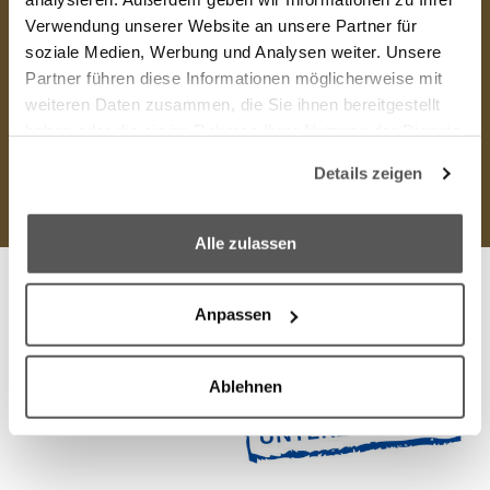
Sozialpaket. Selbstverständlich bilden wir auch in vielen
Verwendung unserer Website an unsere Partner für
soziale Medien, Werbung und Analysen weiter. Unsere
Berufen aus.
Partner führen diese Informationen möglicherweise mit
weiteren Daten zusammen, die Sie ihnen bereitgestellt
Zu den offenen Stellen
haben oder die sie im Rahmen Ihrer Nutzung der Dienste
gesammelt haben.
Details zeigen
We work with
6 third parties
who may receive and
process your information.
Alle zulassen
Anpassen
Ablehnen